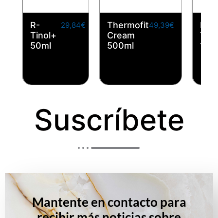
R-
Thermofit
Hyd
29,84
€
49,39
€
Tinol+
Cream
Ton
IVA
IVA
50ml
500ml
125
incluido
incluido
Suscríbete
Mantente en contacto para
recibir más noticias sobre