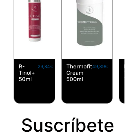
R-
Thermofit
Hyd
29,84
€
49,39
€
Tinol+
Cream
Ton
IVA
IVA
50ml
500ml
125
incluido
incluido
Suscríbete