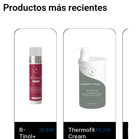
Productos más recientes
R-
Thermofit
Hyd
29,84
€
49,39
€
Tinol+
Cream
Ton
IVA
IVA