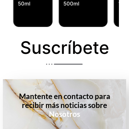
50ml
500ml
125
incluido
incluido
Suscríbete
Mantente en contacto para
recibir más noticias sobre
Nosotros